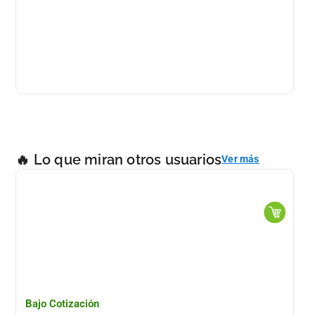
S
🔥 Lo que miran otros usuarios
Ver más
Bajo Cotización