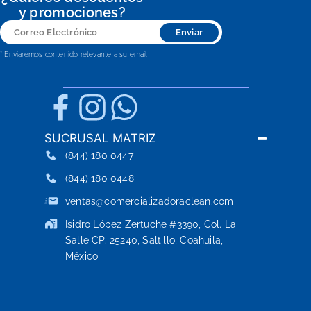
y promociones?
Correo
Enviar
Electrónico
* Enviaremos contenido relevante a su email
SUCRUSAL MATRIZ
(844) 180 0447
(844) 180 0448
ventas@comercializadoraclean.com
Isidro López Zertuche #3390, Col. La
Salle CP. 25240, Saltillo, Coahuila,
México