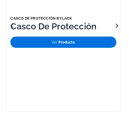
CASCO DE PROTECCIÓN BYLACK
Casco De Protección
Serie 400NG Nueva
Ver
Producto
Generación
B
B