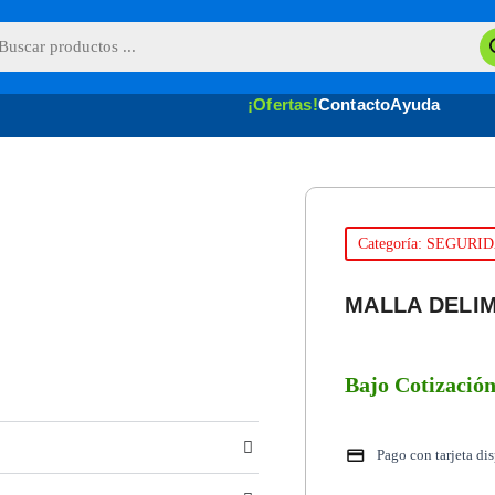
queda
uctos
¡Ofertas!
Contacto
Ayuda
Categoría: SEGURI
MALLA DELI
Bajo Cotizació
Pago con tarjeta di