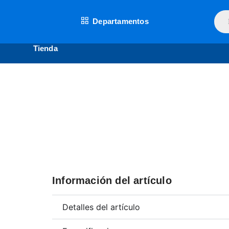
Ir
Bús
al
Departamentos
de
contenido
prod
Tienda
Información del artículo
Detalles del artículo