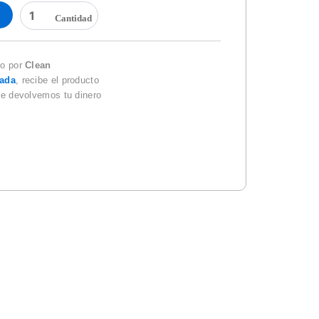
MALLA
DELIMITADORA
NARANJA
cantidad
do por
Clean
zada
, recibe el producto
te devolvemos tu dinero