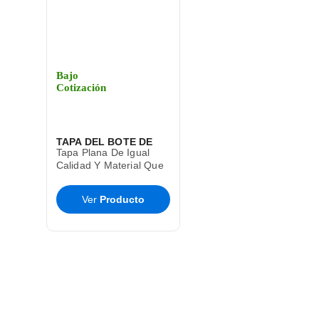
Bajo
Cotización
TAPA DEL BOTE DE
Tapa Plana De Igual
BASURA CESTO TOFF
Calidad Y Material Que
El Bote De Basura Toff
SABLON
T9285
Ver
Producto