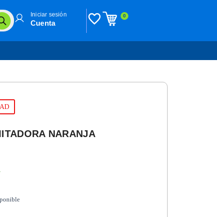
Iniciar sesión
0
Cuenta
DAD
MITADORA NARANJA
n
sponible