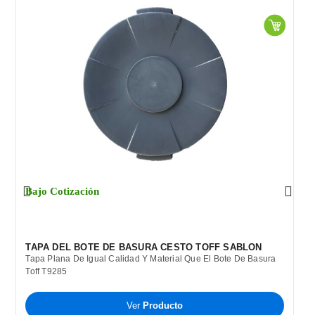
B
C
B
Bajo Cotización
P
T
A
TAPA DEL BOTE DE BASURA CESTO TOFF SABLON
Tapa Plana De Igual Calidad Y Material Que El Bote De Basura
Toff T9285
Ver
Producto