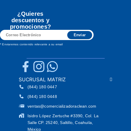
¿Quieres
descuentos y
promociones?
Correo
Enviar
Electrónico
* Enviaremos contenido relevante a su email
SUCRUSAL MATRIZ
(844) 180 0447
(844) 180 0448
ventas@comercializadoraclean.com
Isidro López Zertuche #3390, Col. La
Salle CP. 25240, Saltillo, Coahuila,
México