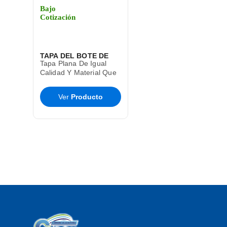
Bajo
Cotización
TAPA DEL BOTE DE
Tapa Plana De Igual
BASURA CESTO TOFF
Calidad Y Material Que
El Bote De Basura Toff
SABLON
T9285
Ver
Producto