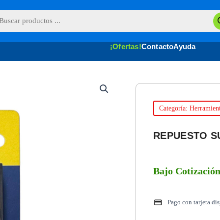
queda
uctos
¡Ofertas!
Contacto
Ayuda
Categoría: Herramien
REPUESTO SU
Bajo Cotizació
Pago con tarjeta di