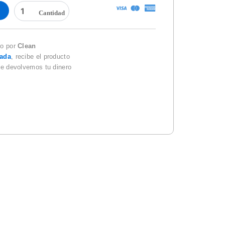
REPUESTO
SURTEK
REPNF6
NAVAJA
10PZA.
do por
Clean
cantidad
zada
, recibe el producto
te devolvemos tu dinero