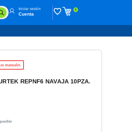
Iniciar sesión
0
Cuenta
tas manuales
RTEK REPNF6 NAVAJA 10PZA.
n
sponible