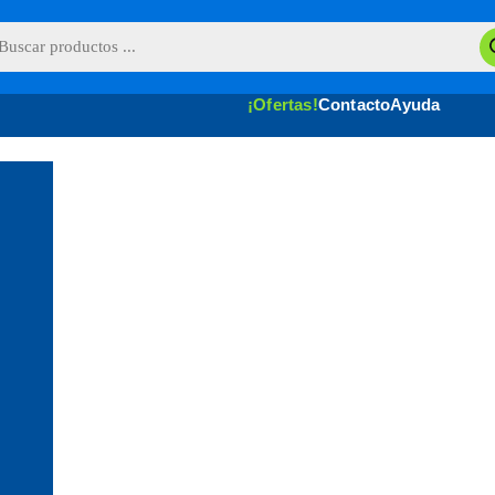
queda
uctos
¡Ofertas!
Contacto
Ayuda