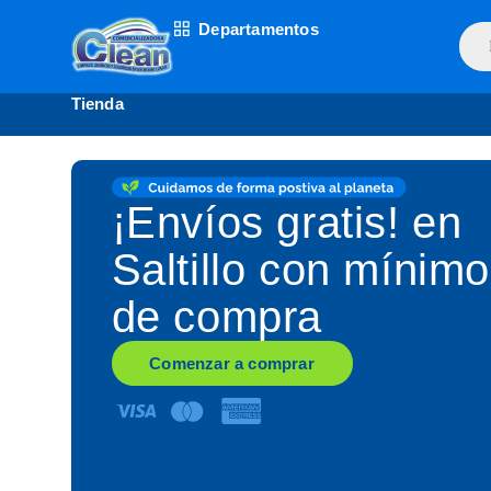
Ir
Departamentos
Bús
al
de
contenido
prod
Tienda
¡Envíos gratis! en
Saltillo con mínimo
de compra
Comenzar a
comprar