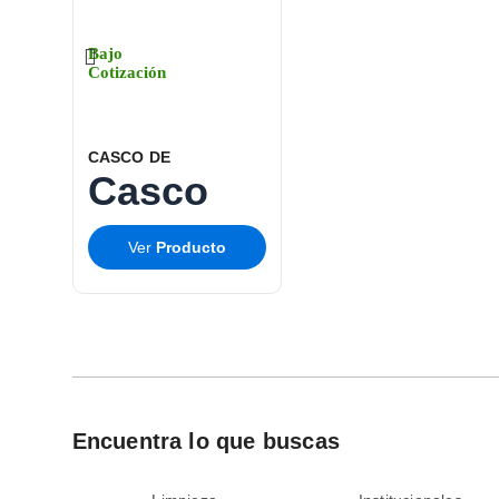
Bajo
Cotización
CASCO DE
Casco
PROTECCIÓN BYLACK
De
Ver
Producto
Protecci
Ón Serie
400NG
Encuentra lo que buscas
Nueva