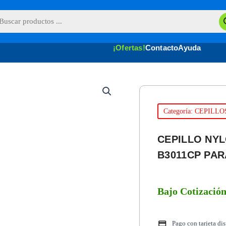
queda
uctos
¡Ofertas!
Contacto
Ayuda
Categoría: CEPILLO
CEPILLO NY
B3011CP PA
Bajo Cotizació
Pago con tarjeta di