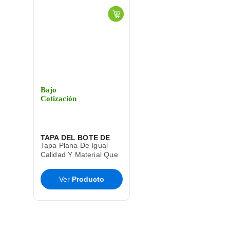
Bajo
Cotización
TAPA DEL BOTE DE
Tapa Plana De Igual
BASURA CESTO TOFF
Calidad Y Material Que
El Bote De Basura Toff
SABLON
T9285
Ver
Producto