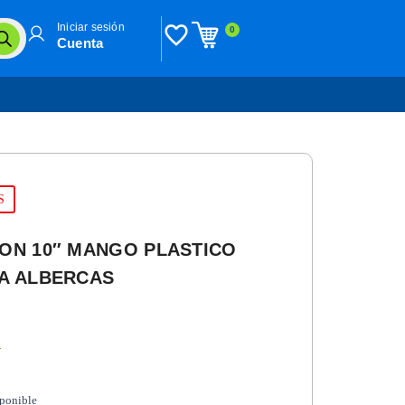
Iniciar sesión
0
Cuenta
S
LON 10″ MANGO PLASTICO
RA ALBERCAS
n
sponible