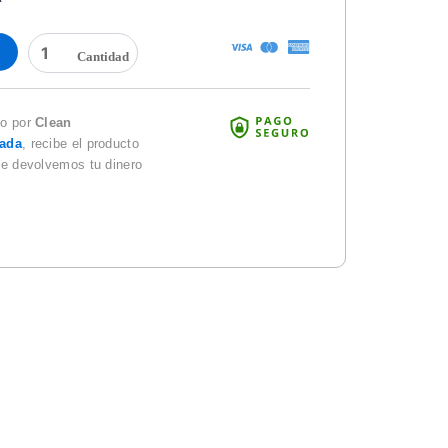
CEPILLO
NYLON
10"
MANGO
PLASTICO
do por
Clean
B3011CP
zada
, recibe el producto
PARA
te devolvemos tu dinero
ALBERCAS
cantidad