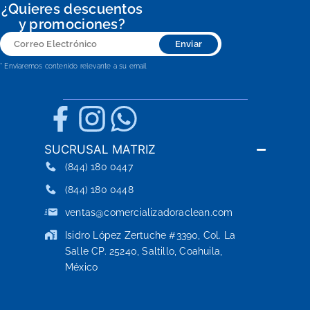
¿Quieres descuentos
y promociones?
Correo
Enviar
Electrónico
* Enviaremos contenido relevante a su email
SUCRUSAL MATRIZ
(844) 180 0447
(844) 180 0448
ventas@comercializadoraclean.com
Isidro López Zertuche #3390, Col. La
Salle CP. 25240, Saltillo, Coahuila,
México