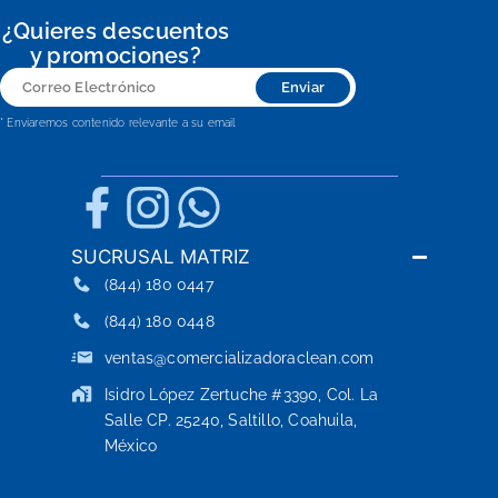
¿Quieres descuentos
y promociones?
Correo
Enviar
Electrónico
* Enviaremos contenido relevante a su email
SUCRUSAL MATRIZ
(844) 180 0447
(844) 180 0448
ventas@comercializadoraclean.com
Isidro López Zertuche #3390, Col. La
Salle CP. 25240, Saltillo, Coahuila,
México