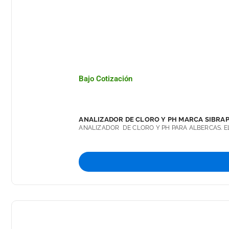
PRESENTACIONES: 1, GALÓN, 10, 20 Y 50 LITROS
Bajo Cotización
ANALIZADOR DE CLORO Y PH MARCA SIBRA
ANALIZADOR DE CLORO Y PH PARA ALBERCAS. EL
1 REACTIVO OTO. 1 REACTIVO ROJO FENOL. 1 M