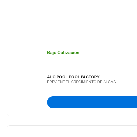
Bajo Cotización
ALGIPOOL POOL FACTORY
PREVIENE EL CRECIMIENTO DE ALGAS
ALGIPOOL ES UN PRODUCTO QUE HA SIDO ELABO
QUE TIENE COMO FUNCIÓN PRINCIPAL PREVENIR 
DE LA ALBERCA.
PRODUCTO COMPLEMENTO DE TRICLORO.
CLAVES: ALGUICIDA, ALGICIDA