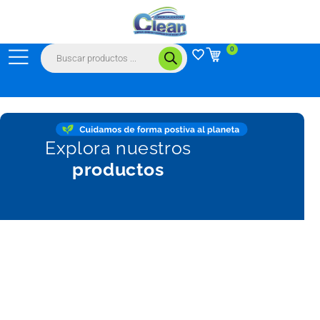
Ir
al
contenido
Búsqueda
0
de
productos
Explora nuestros
productos