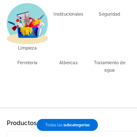
Institucionales
Seguridad
Limpieza
Ferretería
Albercas
Tratamiento de
agua
Productos
Todas las
subcategorías
Page
Page
Page
Page