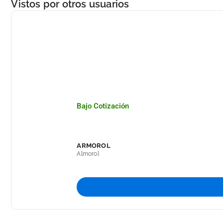
Vistos por otros usuarios
Bajo Cotización
ARMOROL
Almorol
Producto Especialmente Diseñado Para Dar Aparien
U.V. Los Lubrica Y Protege Del Polvo, De La Decolo
Presentaciones: 900 Mililitros, Galón (3.78 L) Y 20 Li