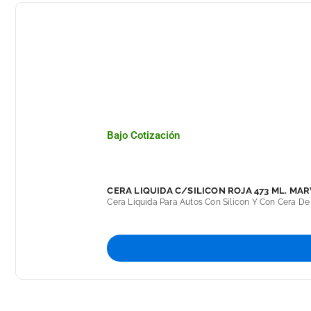
Bajo Cotización
CERA LIQUIDA C/SILICON ROJA 473 ML. MAR
Cera Liquida Para Autos Con Silicon Y Con Cera De C
Muy Facil De Aplicar, Protege Del Sol, Lluvia, Polv