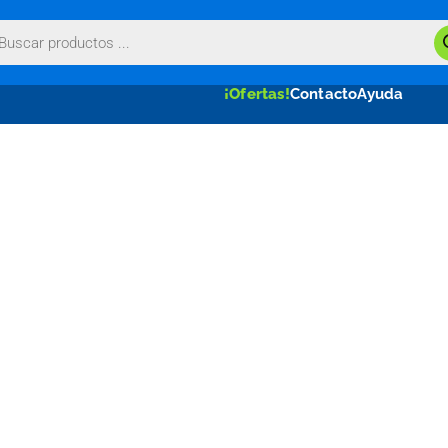
queda
uctos
¡Ofertas!
Contacto
Ayuda