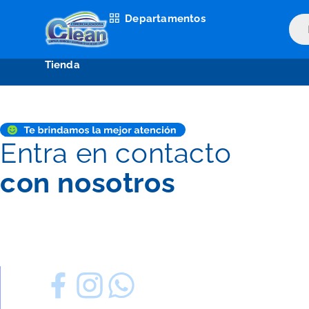
Ir
Departamentos
Bús
al
de
contenido
prod
Tienda
Entra en contacto
con nosotros