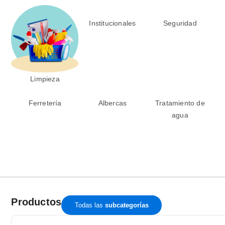
Institucionales
Seguridad
Limpieza
Ferretería
Albercas
Tratamiento de
agua
Productos
Todas las
subcategorías
Page
Page
Page
Page
Page