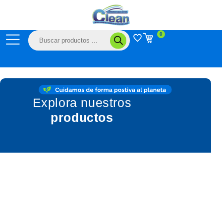
Ir
al
contenido
Búsqueda
0
de
productos
Explora nuestros
productos