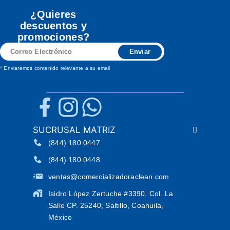
¿Quieres
descuentos y
promociones?
Correo
Enviar
Electrónico
* Enviaremos contenido relevante a su email
SUCRUSAL MATRIZ
(844) 180 0447
(844) 180 0448
ventas@comercializadoraclean.com
Isidro López Zertuche #3390, Col. La
Salle CP. 25240, Saltillo, Coahuila,
México