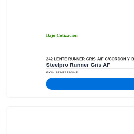
Bajo Cotización
242 LENTE RUNNER GRIS A/F C/CORDON Y 
Steelpro Runner Gris AF
SKU:
352451510045
LOOK DEPORTIVO Y AUDAZ
Lente De Seguridad Certificado Anti Impacto
Lente De Policarbonato Alta Densidad, Resistente A
Marco De Nylon Cómodo Y Flexible Con Insertos De
Abrasión.