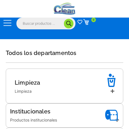
Ir
al
contenido
Búsqueda
0
de
productos
Todos los departamentos
Limpieza
Limpieza
Institucionales
Productos institucionales