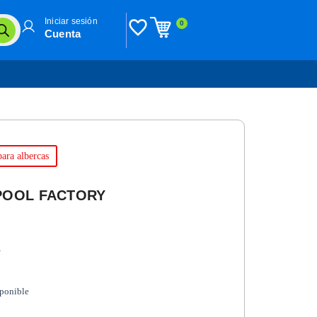
Iniciar sesión
0
Cuenta
ara albercas
POOL FACTORY
n
sponible