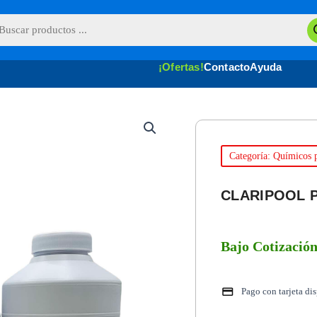
queda
uctos
¡Ofertas!
Contacto
Ayuda
Categoría: Químicos p
CLARIPOOL 
Bajo Cotizació
Pago con tarjeta di