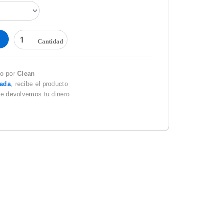
CLARIPOOL
POOL
FACTORY
cantidad
do por
Clean
zada
, recibe el producto
te devolvemos tu dinero