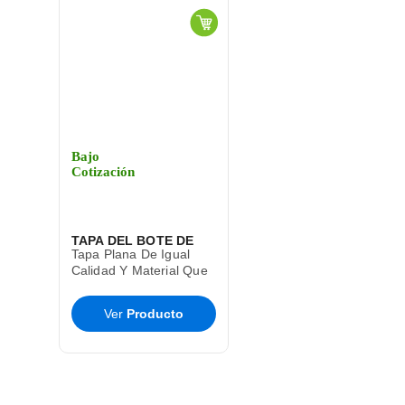
Bajo
Cotización
TAPA DEL BOTE DE
Tapa Plana De Igual
BASURA CESTO TOFF
Calidad Y Material Que
El Bote De Basura Toff
SABLON
T9285
Ver
Producto