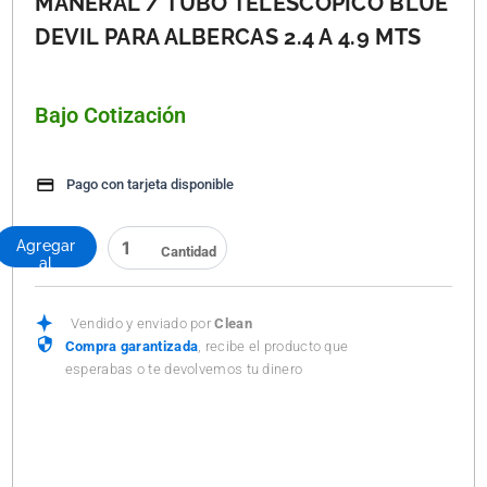
MANERAL / TUBO TELESCOPICO BLUE
DEVIL PARA ALBERCAS 2.4 A 4.9 MTS
Bajo Cotización
Pago con tarjeta disponible
MANERAL
Agregar
/
al
TUBO
carrito
TELESCOPICO
BLUE
Vendido y enviado por
Clean
DEVIL
Compra garantizada
, recibe el producto que
PARA
esperabas o te devolvemos tu dinero
ALBERCAS
2.4
A
4.9
MTS