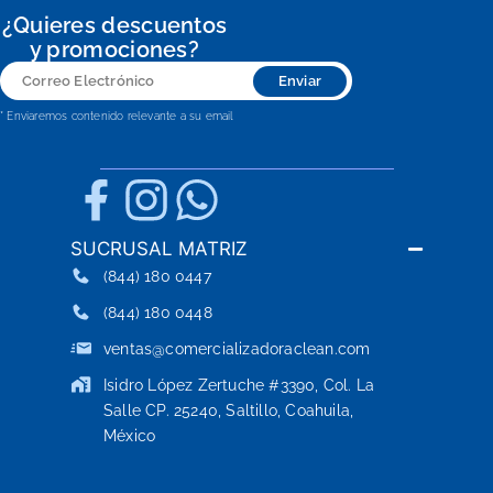
¿Quieres descuentos
y promociones?
Correo
Enviar
Electrónico
* Enviaremos contenido relevante a su email
SUCRUSAL MATRIZ
(844) 180 0447
(844) 180 0448
ventas@comercializadoraclean.com
Isidro López Zertuche #3390, Col. La
Salle CP. 25240, Saltillo, Coahuila,
México