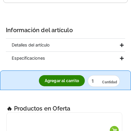
cantidad
Información del artículo
Detalles del artículo
Especificaciones
MANERAL
Agregar al carrito
/
TUBO
TELESCOPICO
BLUE
DEVIL
🔥 Productos en Oferta
PARA
ALBERCAS
2.4
A