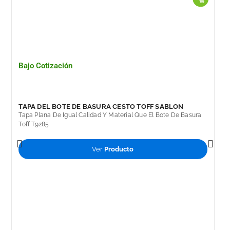
4.9
MTS
cantidad
Bajo Cotización
TAPA DEL BOTE DE BASURA CESTO TOFF SABLON
Tapa Plana De Igual Calidad Y Material Que El Bote De Basura
Toff T9285
Ver
Producto
B