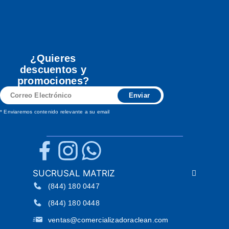
¿Quieres
descuentos y
promociones?
Correo
Enviar
Electrónico
* Enviaremos contenido relevante a su email
SUCRUSAL MATRIZ
(844) 180 0447
(844) 180 0448
ventas@comercializadoraclean.com