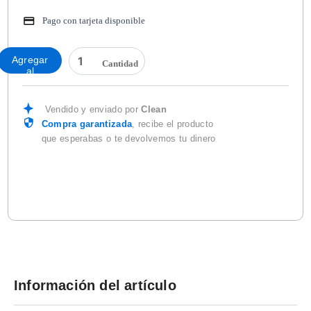
Pago con tarjeta disponible
RECOLECTOR
Agregar
/
al
RED
carrito
BOLSA
ESTÁNDARD
Vendido y enviado por
Clean
BLUE
Compra garantizada
, recibe el producto
DEVIL
que esperabas o te devolvemos tu dinero
cantidad
Información del artículo