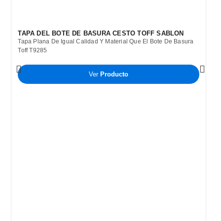
TAPA DEL BOTE DE BASURA CESTO TOFF SABLON
Tapa Plana De Igual Calidad Y Material Que El Bote De Basura
Toff T9285
Ver
Producto
B
C
B
P
T
A