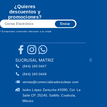
¿Quieres
descuentos y
promociones?
Correo
Enviar
Electrónico
* Enviaremos contenido relevante a su email
SUCRUSAL MATRIZ
(844) 180 0447
(844) 180 0448
ventas@comercializadoraclean.com
Isidro López Zertuche #3390, Col. La
Salle CP. 25240, Saltillo, Coahuila,
México