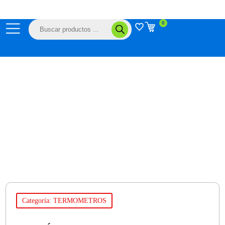
Ir
al
Búsqueda
0
contenido
de
productos
Categoría: TERMOMETROS