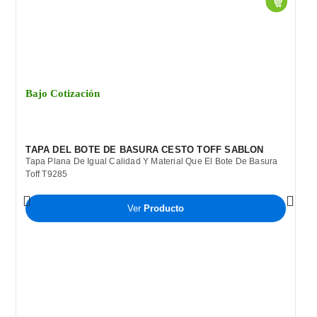
Bajo Cotización
TAPA DEL BOTE DE BASURA CESTO TOFF SABLON
Tapa Plana De Igual Calidad Y Material Que El Bote De Basura
Toff T9285
Ver
Producto
B