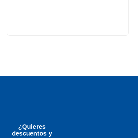
B
P
T
A
¿Quieres
descuentos y