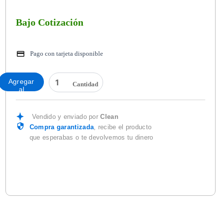
Bajo Cotización
Pago con tarjeta disponible
CEPILLO
Agregar
DE
al
36"
carrito
POLIPROPILENO
1136
Vendido y enviado por
Clean
PZA.
Compra garantizada
, recibe el producto
cantidad
que esperabas o te devolvemos tu dinero