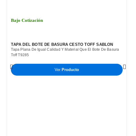
Bajo Cotización
TAPA DEL BOTE DE BASURA CESTO TOFF SABLON
Tapa Plana De Igual Calidad Y Material Que El Bote De Basura
Toff T9285
Ver
Producto
B
C