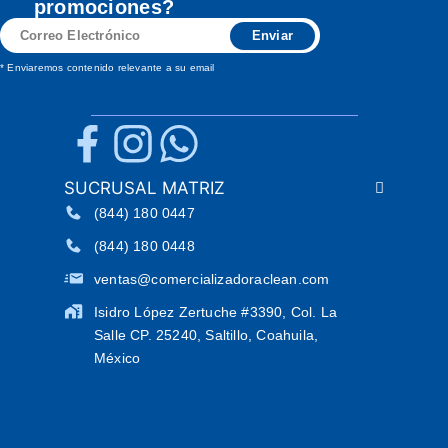
promociones?
Correo
Enviar
Electrónico
* Enviaremos contenido relevante a su email
SUCRUSAL MATRIZ
(844) 180 0447
(844) 180 0448
ventas@comercializadoraclean.com
Isidro López Zertuche #3390, Col. La
Salle CP. 25240, Saltillo, Coahuila,
México