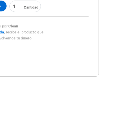
REPUESTO
o
DE
TRAP
MOD.
500
o por
Clean
cantidad
ada
, recibe el producto que
volvemos tu dinero