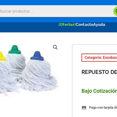
queda
uctos
¡Ofertas!
Contacto
Ayuda
Categoría: Escobas
REPUESTO DE
Bajo Cotizació
Pago con tarjeta d