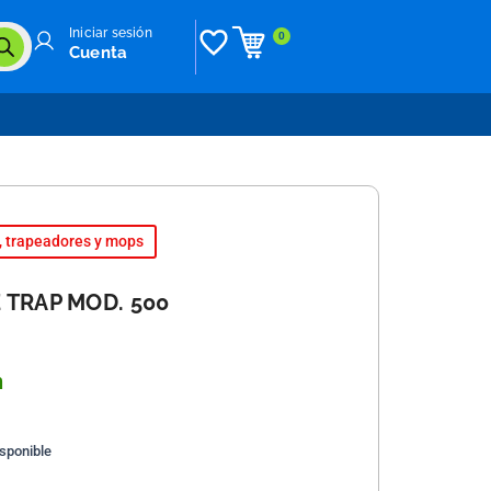
Iniciar sesión
0
Cuenta
, trapeadores y mops
 TRAP MOD. 500
n
isponible