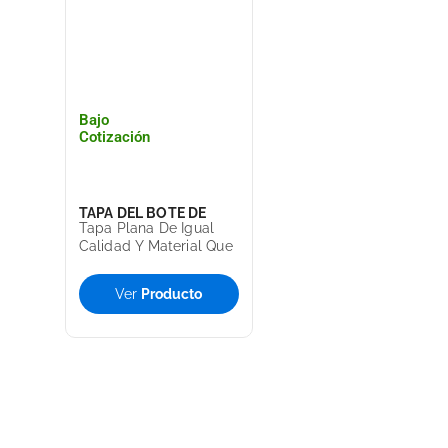
Bajo
Cotización
TAPA DEL BOTE DE
Tapa Plana De Igual
BASURA CESTO TOFF
Calidad Y Material Que
El Bote De Basura Toff
SABLON
T9285
Ver
Producto