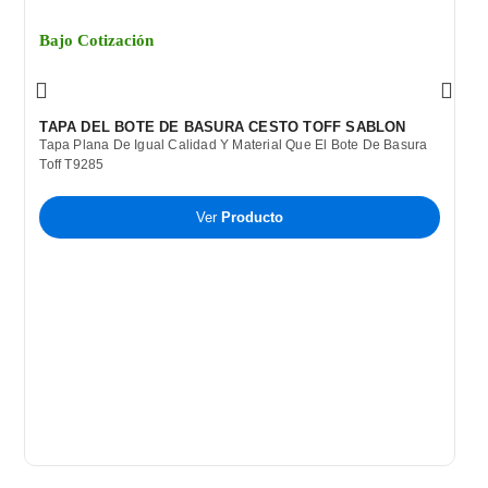
Bajo Cotización
TAPA DEL BOTE DE BASURA CESTO TOFF SABLON
Tapa Plana De Igual Calidad Y Material Que El Bote De Basura
Toff T9285
Ver
Producto
B
C
B
P
T
A