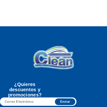
¿Quieres
descuentos y
promociones?
Correo
Enviar
Electrónico