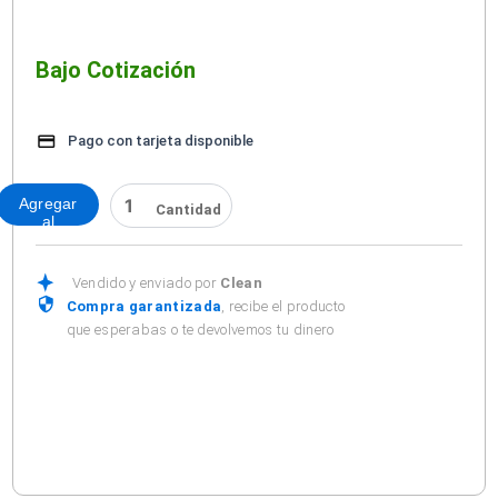
Bajo Cotización
Pago con tarjeta disponible
CINTA
Agregar
PARA
al
DUCTO
carrito
2"
X
Vendido y enviado por
Clean
55
Compra garantizada
, recibe el producto
MTS.
que esperabas o te devolvemos tu dinero
cantidad