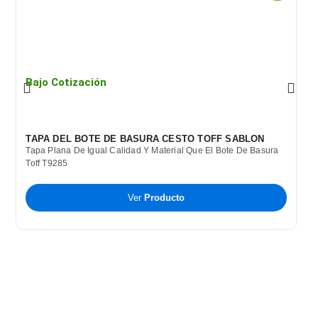
Bajo Cotización
B
TAPA DEL BOTE DE BASURA CESTO TOFF SABLON
C
Tapa Plana De Igual Calidad Y Material Que El Bote De Basura
B
Toff T9285
P
T
A
Ver
Producto