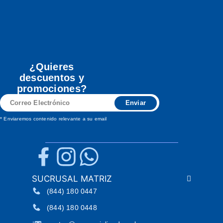
¿Quieres
descuentos y
promociones?
Correo
Enviar
Electrónico
* Enviaremos contenido relevante a su email
SUCRUSAL MATRIZ
(844) 180 0447
(844) 180 0448