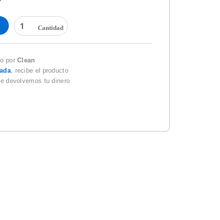
DESPACHADOR
DE
TOALLA
EN
ROLLO
do por
Clean
HUMO
zada
, recibe el producto
OVAL
te devolvemos tu dinero
DV013
cantidad