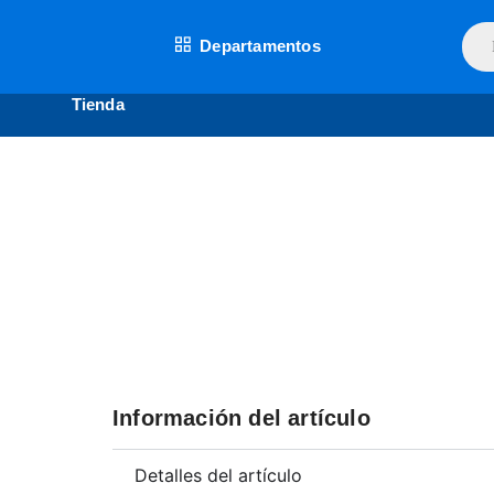
Ir
Bús
al
Departamentos
de
contenido
prod
Tienda
Información del artículo
Detalles del artículo