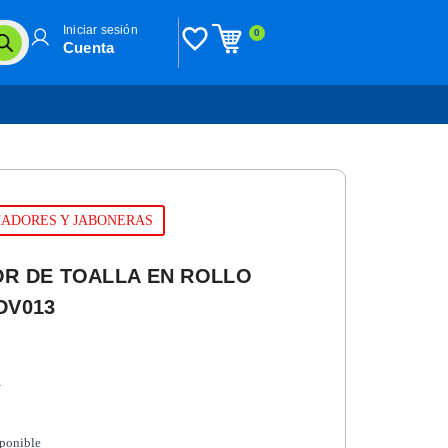
Iniciar sesión
0
Cuenta
CHADORES Y JABONERAS
R DE TOALLA EN ROLLO
DV013
n
sponible