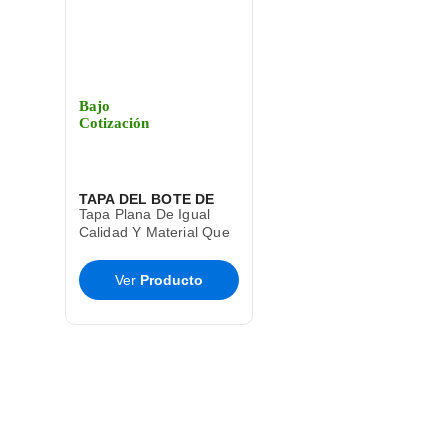
Bajo
Cotización
TAPA DEL BOTE DE
Tapa Plana De Igual
BASURA CESTO TOFF
Calidad Y Material Que
El Bote De Basura Toff
SABLON
T9285
Ver
Producto