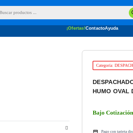
queda
uctos
¡Ofertas!
Contacto
Ayuda
Categoría: DESPA
DESPACHADO
HUMO OVAL 
Bajo Cotizació
Pago con tarjeta di