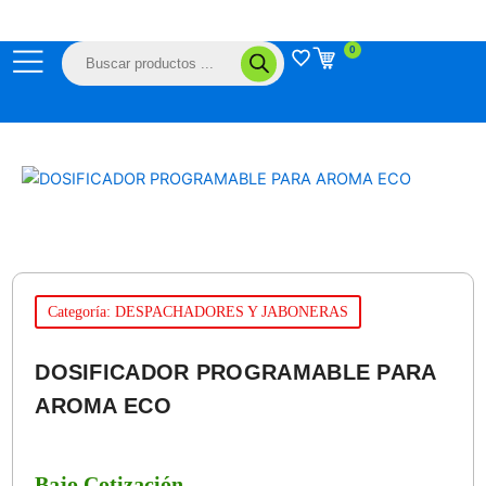
Ir
al
Búsqueda
0
contenido
de
productos
Categoría: DESPACHADORES Y JABONERAS
DOSIFICADOR PROGRAMABLE PARA
AROMA ECO
Bajo Cotización