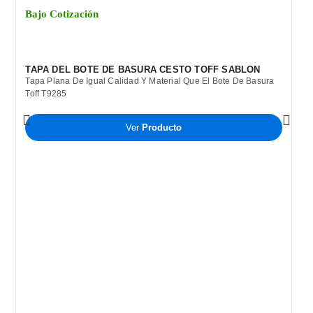
Bajo Cotización
TAPA DEL BOTE DE BASURA CESTO TOFF SABLON
Tapa Plana De Igual Calidad Y Material Que El Bote De Basura
Toff T9285
Ver
Producto
B
C
B
P
T