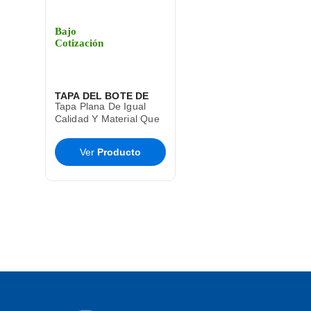
Bajo
Cotización
TAPA DEL BOTE DE
Tapa Plana De Igual
BASURA CESTO TOFF
Calidad Y Material Que
El Bote De Basura Toff
SABLON
T9285
Ver
Producto