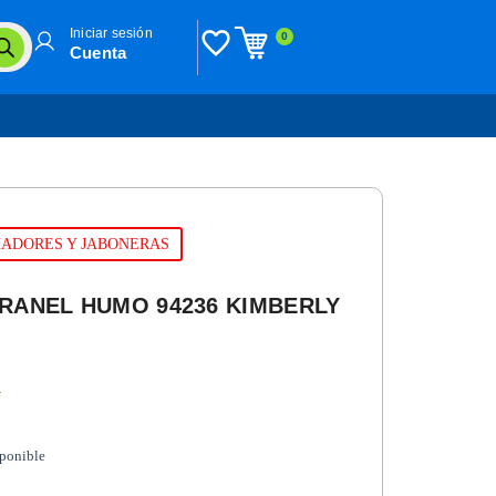
Iniciar sesión
0
Cuenta
CHADORES Y JABONERAS
RANEL HUMO 94236 KIMBERLY
n
sponible