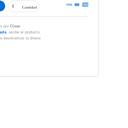
JABONERA
GRANEL
HUMO
94236
KIMBERLY
do por
Clean
cantidad
zada
, recibe el producto
te devolvemos tu dinero