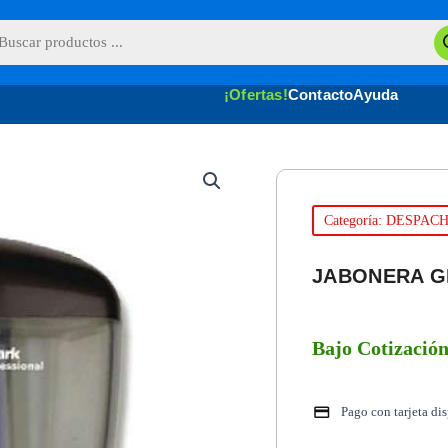
queda
uctos
¡Ofertas!
Contacto
Ayuda
Categoría: DESPA
JABONERA G
Bajo Cotizació
Pago con tarjeta di