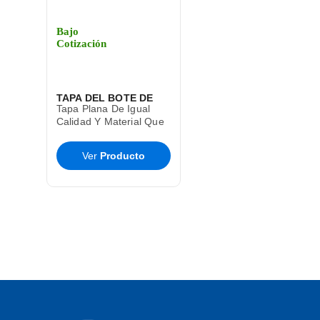
Bajo
Cotización
TAPA DEL BOTE DE
Tapa Plana De Igual
BASURA CESTO TOFF
Calidad Y Material Que
El Bote De Basura Toff
SABLON
T9285
Ver
Producto