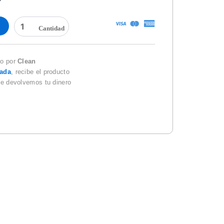
PAPEL
HIGIENICO
ELITE
DOBLE
HOJA
do por
Clean
PAQ
zada
, recibe el producto
C/4
te devolvemos tu dinero
cantidad