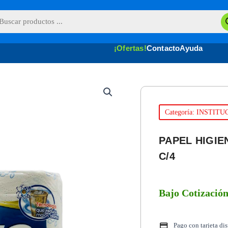
queda
uctos
¡Ofertas!
Contacto
Ayuda
Categoría: INSTIT
PAPEL HIGIE
C/4
Bajo Cotizació
Pago con tarjeta di