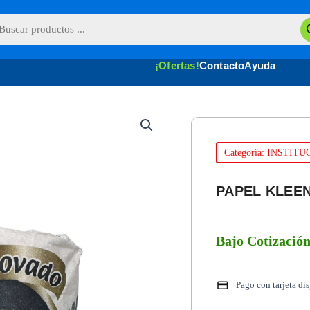
queda
uctos
¡Ofertas!
Contacto
Ayuda
Categoría: INSTIT
PAPEL KLEE
Bajo Cotizació
Pago con tarjeta di