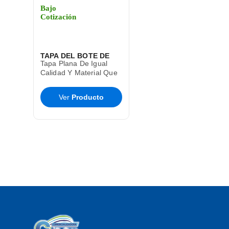
Bajo
Cotización
TAPA DEL BOTE DE
Tapa Plana De Igual
BASURA CESTO TOFF
Calidad Y Material Que
El Bote De Basura Toff
SABLON
T9285
Ver
Producto