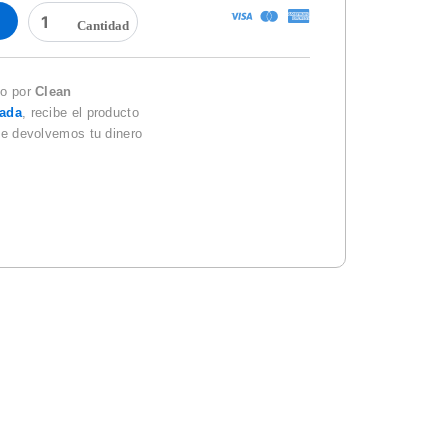
PAPEL
KLEENEX
455
HOJAS
MEGA
do por
Clean
JUMBO
zada
, recibe el producto
cantidad
te devolvemos tu dinero