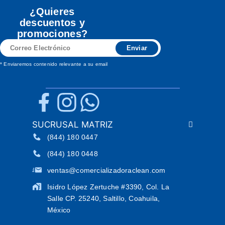
¿Quieres
descuentos y
promociones?
Correo
Enviar
Electrónico
* Enviaremos contenido relevante a su email
SUCRUSAL MATRIZ
(844) 180 0447
(844) 180 0448
ventas@comercializadoraclean.com
Isidro López Zertuche #3390, Col. La
Salle CP. 25240, Saltillo, Coahuila,
México