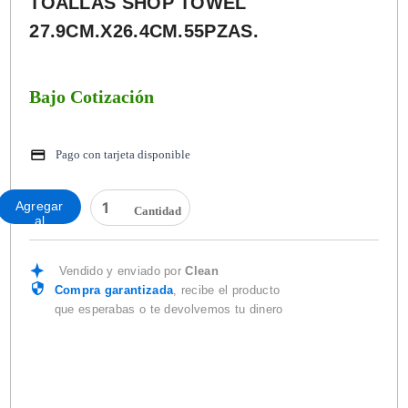
TOALLAS SHOP TOWEL
27.9CM.X26.4CM.55PZAS.
Bajo Cotización
Pago con tarjeta disponible
TOALLAS
Agregar
SHOP
al
TOWEL
carrito
27.9CM.X26.4CM.55PZAS.
cantidad
Vendido y enviado por
Clean
Compra garantizada
, recibe el producto
que esperabas o te devolvemos tu dinero