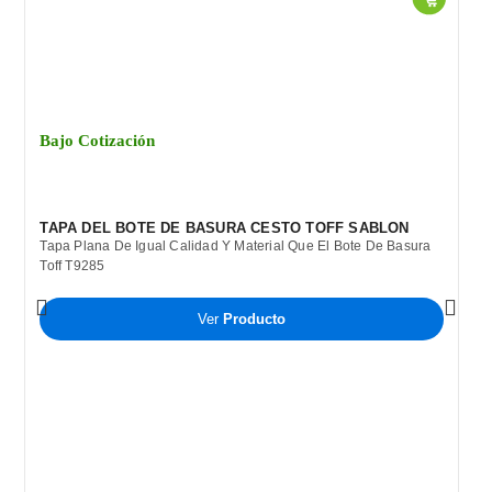
Bajo Cotización
TAPA DEL BOTE DE BASURA CESTO TOFF SABLON
Tapa Plana De Igual Calidad Y Material Que El Bote De Basura
Toff T9285
Ver
Producto
B