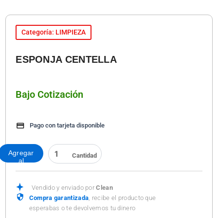
Categoría: LIMPIEZA
ESPONJA CENTELLA
Bajo Cotización
Pago con tarjeta disponible
ESPONJA
Agregar
CENTELLA
al
cantidad
carrito
Vendido y enviado por
Clean
Compra garantizada
, recibe el producto que
esperabas o te devolvemos tu dinero