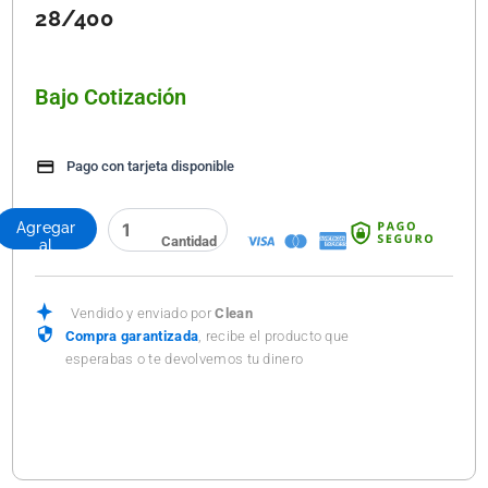
28/400
Bajo Cotización
Pago con tarjeta disponible
PISTOLA
Agregar
ATOMIZADORA
al
CANYON
carrito
3A
R-
Vendido y enviado por
Clean
28/400
Compra garantizada
, recibe el producto que
cantidad
esperabas o te devolvemos tu dinero