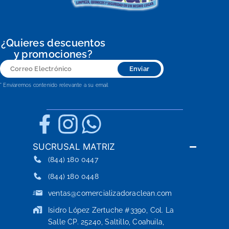
¿Quieres descuentos
y promociones?
Correo
Enviar
Electrónico
* Enviaremos contenido relevante a su email
SUCRUSAL MATRIZ
(844) 180 0447
(844) 180 0448
ventas@comercializadoraclean.com
Isidro López Zertuche #3390, Col. La
Salle CP. 25240, Saltillo, Coahuila,