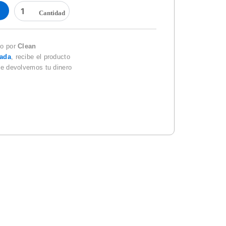
BASTON
DE
FIBRA
DE
VIDRIO
do por
Clean
1906FG
zada
, recibe el producto
cantidad
te devolvemos tu dinero