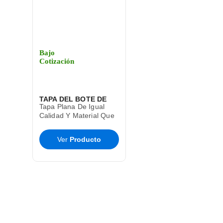
Bajo
Cotización
TAPA DEL BOTE DE
Tapa Plana De Igual
BASURA CESTO TOFF
Calidad Y Material Que
El Bote De Basura Toff
SABLON
T9285
Ver
Producto