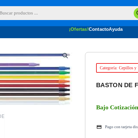
queda
uctos
¡Ofertas!
Contacto
Ayuda
Categoría: Cepillos y
BASTON DE F
Bajo Cotizació
Pago con tarjeta di