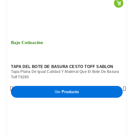
Bajo Cotización
TAPA DEL BOTE DE BASURA CESTO TOFF SABLON
Tapa Plana De Igual Calidad Y Material Que El Bote De Basura
Toff T9285
Ver
Producto
B