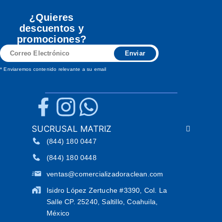
¿Quieres
descuentos y
promociones?
Correo
Enviar
Electrónico
* Enviaremos contenido relevante a su email
SUCRUSAL MATRIZ
(844) 180 0447
(844) 180 0448
ventas@comercializadoraclean.com
Isidro López Zertuche #3390, Col. La
Salle CP. 25240, Saltillo, Coahuila,
México