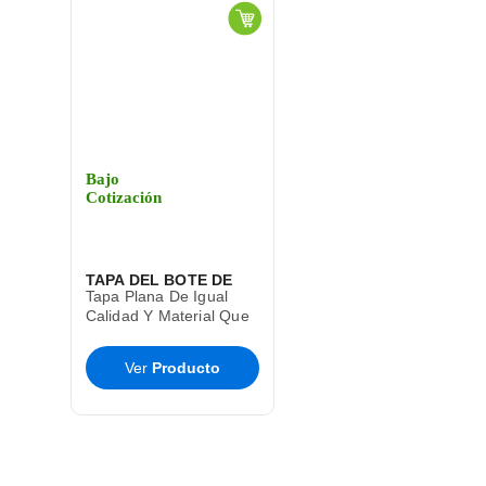
Bajo
Cotización
TAPA DEL BOTE DE
Tapa Plana De Igual
BASURA CESTO TOFF
Calidad Y Material Que
El Bote De Basura Toff
SABLON
T9285
Ver
Producto