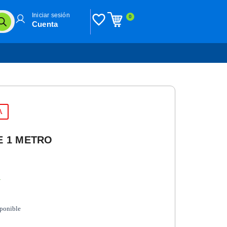
Iniciar sesión
0
Cuenta
A
E 1 METRO
n
sponible