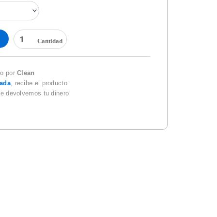
FRANELAS
DE
1
METRO
cantidad
do por
Clean
zada
, recibe el producto
te devolvemos tu dinero