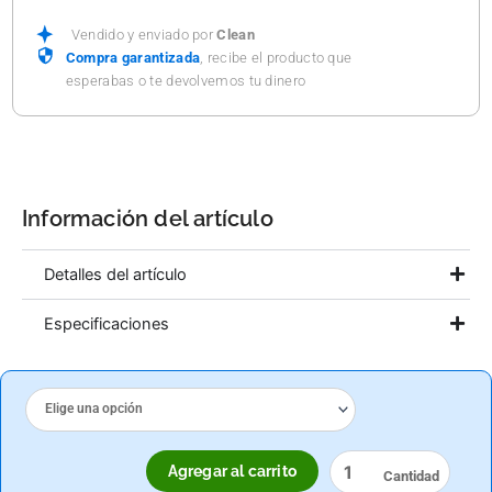
MC
GLOVES
Vendido y enviado por
Clean
100
Compra garantizada
, recibe el producto que
PZAS.
esperabas o te devolvemos tu dinero
cantidad
Información del artículo
Detalles del artículo
Especificaciones
GUANTE
DE
NITRILO
AZUL
Agregar al carrito
DESECH