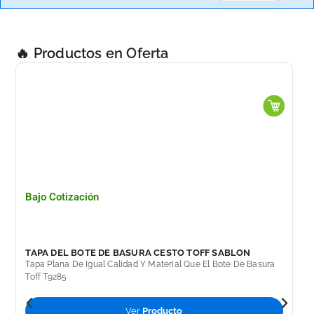
SIN
POLVO
MC
🔥 Productos en Oferta
GLOVES
100
PZAS.
cantidad
Bajo Cotización
TAPA DEL BOTE DE BASURA CESTO TOFF SABLON
Tapa Plana De Igual Calidad Y Material Que El Bote De Basura
Toff T9285
Ver
Producto