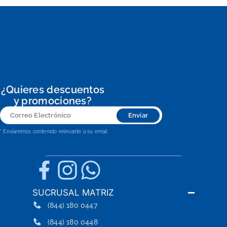
¿Quieres descuentos
y promociones?
Correo
Enviar
Electrónico
* Enviaremos contenido relevante a su email
SUCRUSAL MATRIZ
(844) 180 0447
(844) 180 0448