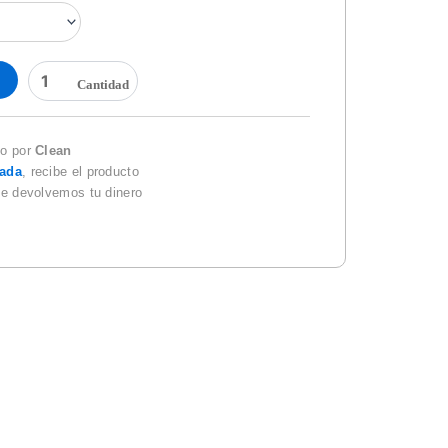
GLADE
400ML
cantidad
do por
Clean
zada
, recibe el producto
te devolvemos tu dinero