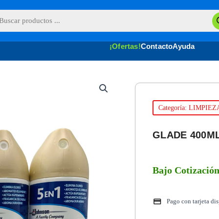
queda
uctos
¡Ofertas!
Contacto
Ayuda
Categoría: LIMPIEZ
GLADE 400M
Bajo Cotizació
Pago con tarjeta di