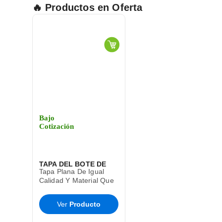
🔥 Productos en Oferta
Bajo
Cotización
TAPA DEL BOTE DE
Tapa Plana De Igual
BASURA CESTO TOFF
Calidad Y Material Que
El Bote De Basura Toff
SABLON
T9285
Ver
Producto