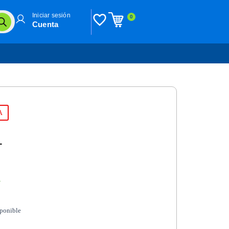
Iniciar sesión
0
Cuenta
A
L
n
sponible