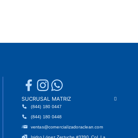
Y Fácil
Con Un
Elegant
Negro 
Cualqui
SUCRUSAL MATRIZ
(844) 180 0447
(844) 180 0448
ventas@comercializadoraclean.com
Isidro López Zertuche #3390, Col. La