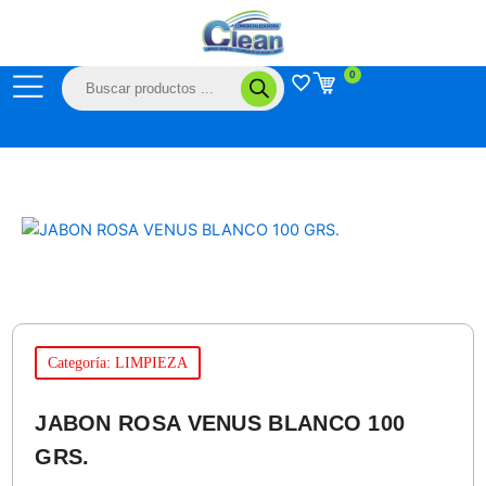
Ir
al
contenido
Búsqueda
0
de
productos
Categoría: LIMPIEZA
JABON ROSA VENUS BLANCO 100
GRS.