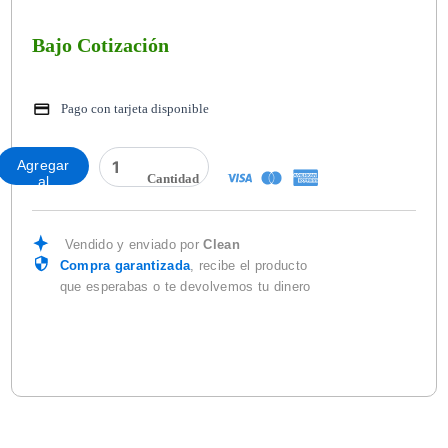
Bajo Cotización
Pago con tarjeta disponible
JABON
Agregar
ROSA
al
VENUS
carrito
BLANCO
100
Vendido y enviado por
Clean
GRS.
Compra garantizada
, recibe el producto
cantidad
que esperabas o te devolvemos tu dinero