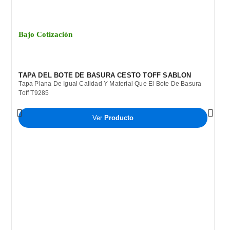
Bajo Cotización
TAPA DEL BOTE DE BASURA CESTO TOFF SABLON
Tapa Plana De Igual Calidad Y Material Que El Bote De Basura
Toff T9285
Ver
Producto
B
C