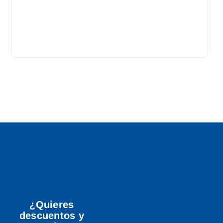
B
P
T
A
¿Quieres
descuentos y