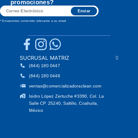
promociones?
Correo
Enviar
Electrónico
* Enviaremos contenido relevante a su email
SUCRUSAL MATRIZ
(844) 180 0447
(844) 180 0448
ventas@comercializadoraclean.com
Isidro López Zertuche #3390, Col. La
Salle CP. 25240, Saltillo, Coahuila,
México