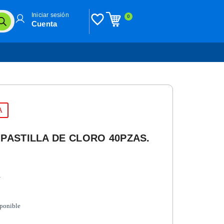
Iniciar sesión
0
Cuenta
A
PASTILLA DE CLORO 40PZAS.
n
sponible