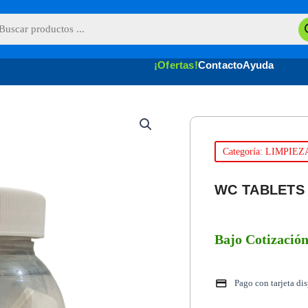
queda
uctos
¡Ofertas!
Contacto
Ayuda
Categoría: LIMPIEZ
WC TABLETS 
Bajo Cotizació
Pago con tarjeta di