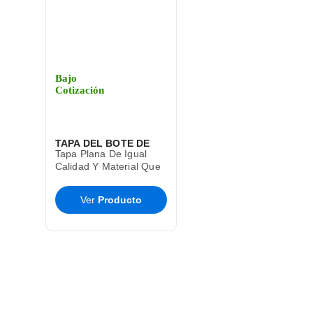
Bajo
Cotización
TAPA DEL BOTE DE
Tapa Plana De Igual
BASURA CESTO TOFF
Calidad Y Material Que
El Bote De Basura Toff
SABLON
T9285
Ver
Producto