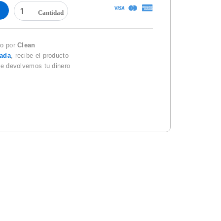
WC
TABLETS
PASTILLA
DE
CLORO
do por
Clean
40PZAS.
zada
, recibe el producto
cantidad
te devolvemos tu dinero