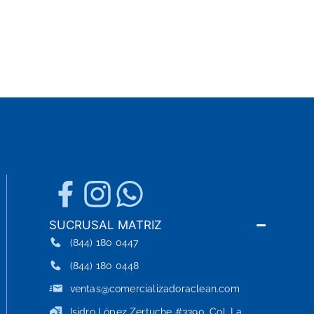
Resiste
Transpo
Diseño
Color 
Adapta
Entorno
SUCRUSAL MATRIZ
(844) 180 0447
(844) 180 0448
ventas@comercializadoraclean.com
Isidro López Zertuche #3390, Col. La