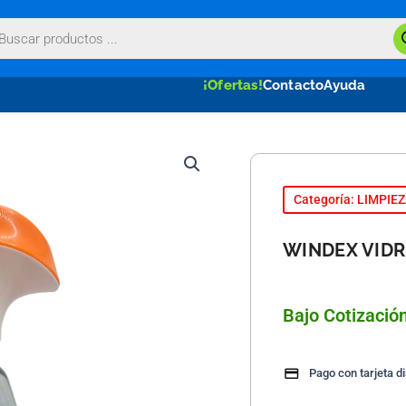
queda
uctos
¡Ofertas!
Contacto
Ayuda
Categoría: LIMPIE
WINDEX VIDR
Bajo Cotizació
Pago con tarjeta d