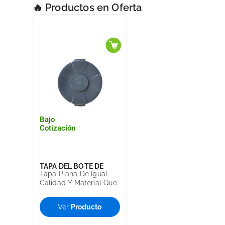
🔥 Productos en Oferta
Bajo
Cotización
TAPA DEL BOTE DE
Tapa Plana De Igual
BASURA CESTO TOFF
Calidad Y Material Que
El Bote De Basura Toff
SABLON
T9285
Ver
Producto