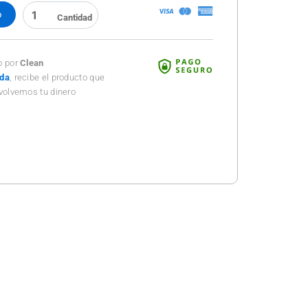
WINDEX
o
VIDRIOS
/
MR
MUSCULO
o por
Clean
500
ada
, recibe el producto que
ML
volvemos tu dinero
cantidad