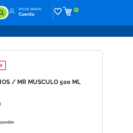
Iniciar sesión
0
Cuenta
ZA
IOS / MR MUSCULO 500 ML
n
isponible