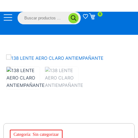
Ir
al
Búsqueda
0
contenido
de
productos
Categoría: Sin categorizar