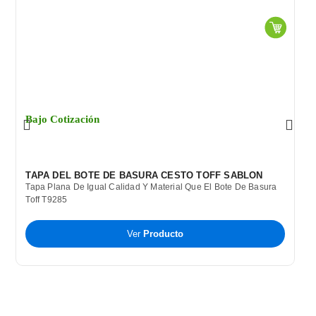
Bajo Cotización
B
TAPA DEL BOTE DE BASURA CESTO TOFF SABLON
C
Tapa Plana De Igual Calidad Y Material Que El Bote De Basura
B
Toff T9285
P
T
A
Ver
Producto