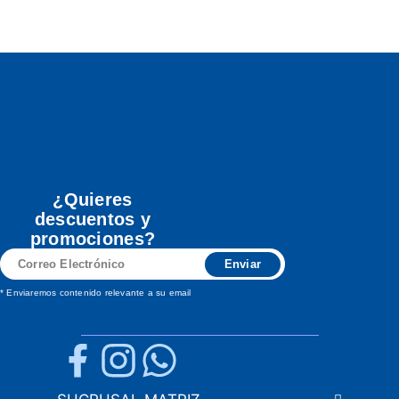
¿Quieres
descuentos y
promociones?
Correo
Enviar
Electrónico
* Enviaremos contenido relevante a su email