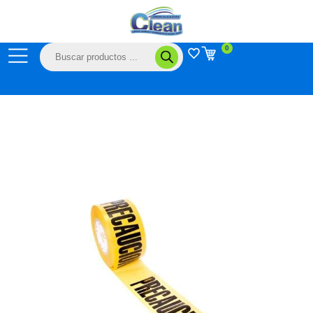
Ir
al
contenido
Búsqueda
0
de
productos