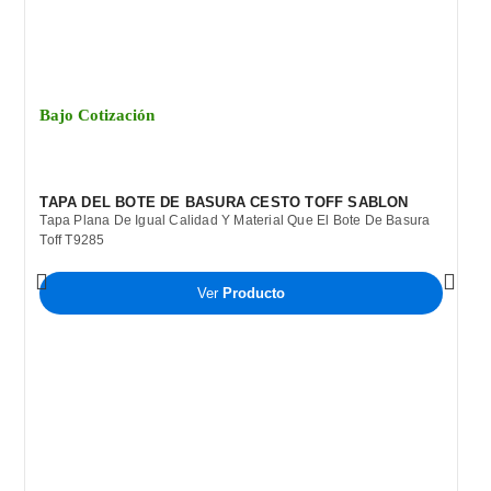
Bajo Cotización
TAPA DEL BOTE DE BASURA CESTO TOFF SABLON
Tapa Plana De Igual Calidad Y Material Que El Bote De Basura
Toff T9285
Ver
Producto
B