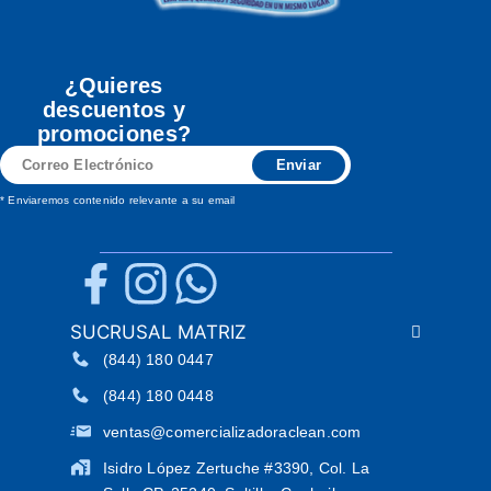
¿Quieres
descuentos y
promociones?
Correo
Enviar
Electrónico
* Enviaremos contenido relevante a su email
SUCRUSAL MATRIZ
(844) 180 0447
(844) 180 0448
ventas@comercializadoraclean.com
Isidro López Zertuche #3390, Col. La