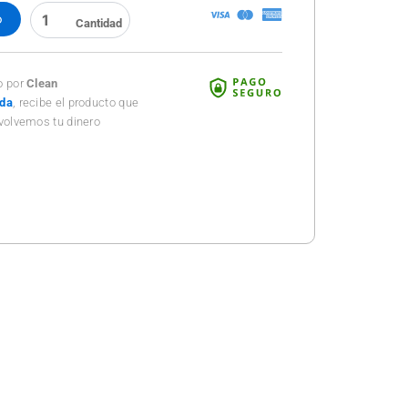
COFIA
o
DESECHABLE
BLANCA
PLIZADA
100PZ
o por
Clean
cantidad
ada
, recibe el producto que
volvemos tu dinero