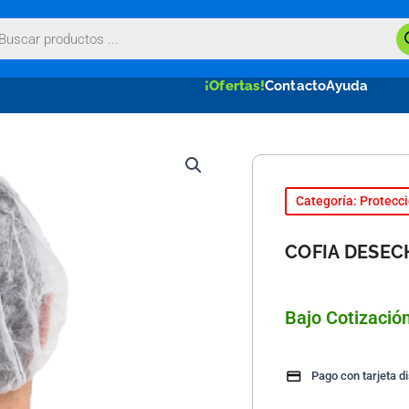
queda
uctos
¡Ofertas!
Contacto
Ayuda
Categoría: Protecci
COFIA DESEC
Bajo Cotizació
Pago con tarjeta d