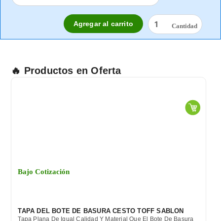
BOCA
PLIZADO
TRICAPA
Agregar al carrito
TERMOSELLADO
CAJA
C/50
PZAS.
AZUL
🔥 Productos en Oferta
Y
NEGRA
cantidad
Bajo Cotización
TAPA DEL BOTE DE BASURA CESTO TOFF SABLON
Tapa Plana De Igual Calidad Y Material Que El Bote De Basura