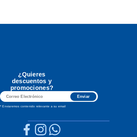
¿Quieres
descuentos y
promociones?
Correo
Enviar
Electrónico
* Enviaremos contenido relevante a su email