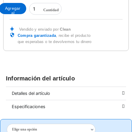
TERMOSELLADO
Agregar
CAJA
al
C/50
carrito
PZAS.
AZUL
Vendido y enviado por
Clean
Y
Compra garantizada
, recibe el producto
NEGRA
que esperabas o te devolvemos tu dinero
cantidad
Información del artículo
Detalles del artículo
Especificaciones
CUBRE