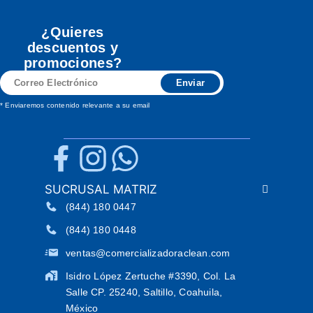
¿Quieres
descuentos y
promociones?
Correo
Enviar
Electrónico
* Enviaremos contenido relevante a su email
SUCRUSAL MATRIZ
(844) 180 0447
(844) 180 0448
ventas@comercializadoraclean.com
Isidro López Zertuche #3390, Col. La
Salle CP. 25240, Saltillo, Coahuila,
México