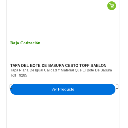
Bajo Cotización
TAPA DEL BOTE DE BASURA CESTO TOFF SABLON
Tapa Plana De Igual Calidad Y Material Que El Bote De Basura
Toff T9285
Ver
Producto
B