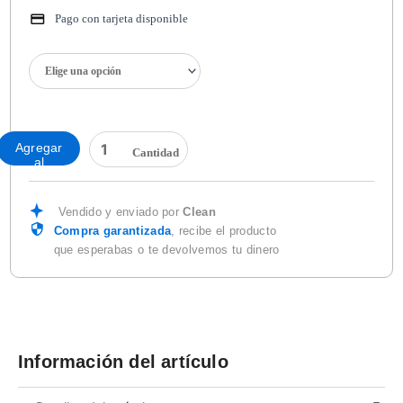
Pago con tarjeta disponible
GUANTE
GRIS
CONTRA
CORTE
HPPE
Agregar
C/POLIURETANO
al
GRIS
carrito
NIVEL
5
Vendido y enviado por
Clean
cantidad
Compra garantizada
, recibe el producto
que esperabas o te devolvemos tu dinero
Información del artículo