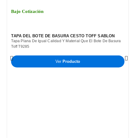
Bajo Cotización
TAPA DEL BOTE DE BASURA CESTO TOFF SABLON
Tapa Plana De Igual Calidad Y Material Que El Bote De Basura
Toff T9285
Ver
Producto
B
C
B
P