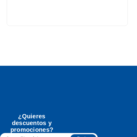
T
A
¿Quieres
descuentos y
promociones?
Correo