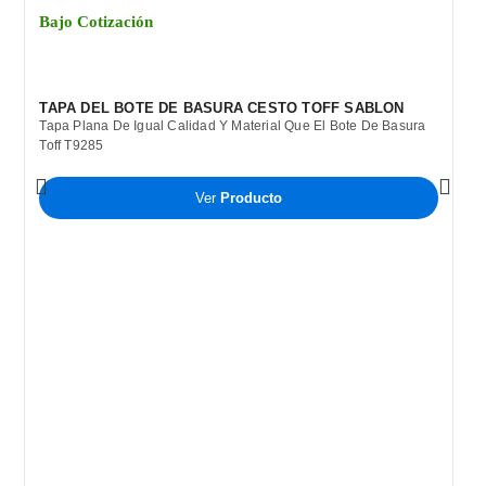
Bajo Cotización
TAPA DEL BOTE DE BASURA CESTO TOFF SABLON
Tapa Plana De Igual Calidad Y Material Que El Bote De Basura
Toff T9285
Ver
Producto
B
C
B
P
T