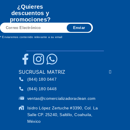
¿Quieres
descuentos y
promociones?
Correo
Enviar
Electrónico
* Enviaremos contenido relevante a su email
SUCRUSAL MATRIZ
(844) 180 0447
(844) 180 0448
ventas@comercializadoraclean.com
Isidro López Zertuche #3390, Col. La
Salle CP. 25240, Saltillo, Coahuila,
México