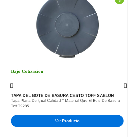
Bajo Cotización
TAPA DEL BOTE DE BASURA CESTO TOFF SABLON
Tapa Plana De Igual Calidad Y Material Que El Bote De Basura
Toff T9285
Ver
Producto
B