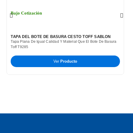
Bajo Cotización
B
TAPA DEL BOTE DE BASURA CESTO TOFF SABLON
C
Tapa Plana De Igual Calidad Y Material Que El Bote De Basura
B
Toff T9285
P
T
A
Ver
Producto