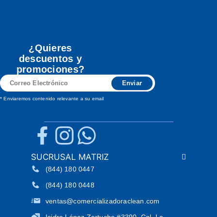
¿Quieres
descuentos y
promociones?
Correo
Enviar
Electrónico
* Enviaremos contenido relevante a su email
SUCRUSAL MATRIZ
(844) 180 0447
(844) 180 0448
ventas@comercializadoraclean.com