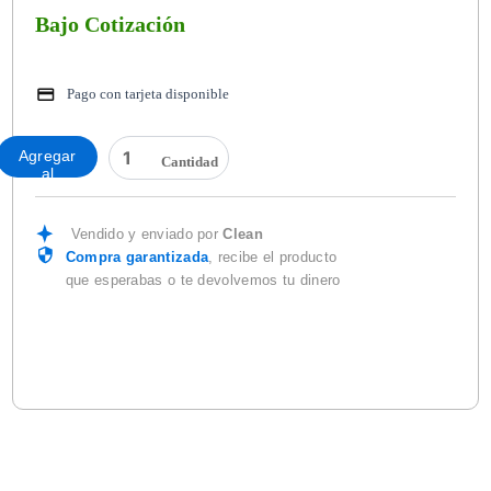
Bajo Cotización
Pago con tarjeta disponible
PECHERA
Agregar
DE
al
PVC
carrito
BLANCA
CHAROL
Vendido y enviado por
Clean
70X1.10
Compra garantizada
, recibe el producto
cantidad
que esperabas o te devolvemos tu dinero