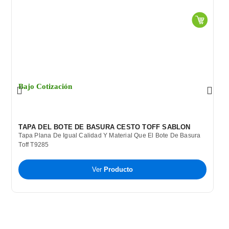
Bajo Cotización
B
TAPA DEL BOTE DE BASURA CESTO TOFF SABLON
C
Tapa Plana De Igual Calidad Y Material Que El Bote De Basura
B
Toff T9285
P
T
A
Ver
Producto