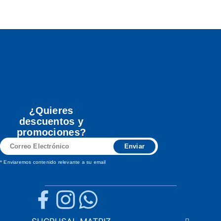
¿Quieres
descuentos y
promociones?
Correo
Enviar
Electrónico
* Enviaremos contenido relevante a su email