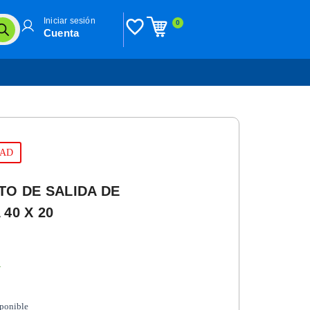
Iniciar sesión
0
Cuenta
DAD
TO DE SALIDA DE
40 X 20
n
sponible