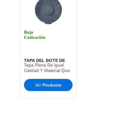
Bajo
Cotización
TAPA DEL BOTE DE
Tapa Plana De Igual
BASURA CESTO TOFF
Calidad Y Material Que
El Bote De Basura Toff
SABLON
T9285
Ver
Producto