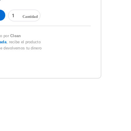
SEÑALAMIENTO
DE
SALIDA
DE
EMERGENCIA
do por
Clean
40
zada
, recibe el producto
X
te devolvemos tu dinero
20
cantidad