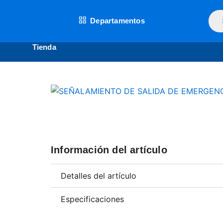
Ir
Bús
al
Departamentos
de
contenido
prod
Tienda
Información del artículo
Detalles del artículo
Especificaciones