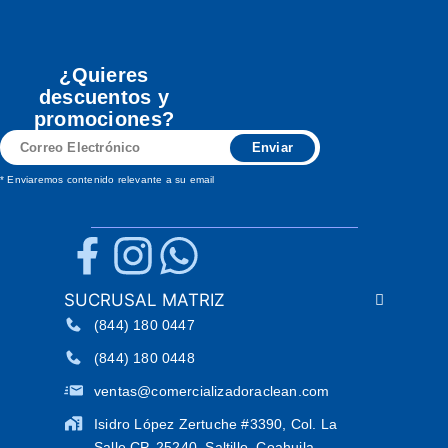
¿Quieres
descuentos y
promociones?
Correo
Enviar
Electrónico
* Enviaremos contenido relevante a su email
SUCRUSAL MATRIZ
(844) 180 0447
(844) 180 0448
ventas@comercializadoraclean.com
Isidro López Zertuche #3390, Col. La
Salle CP. 25240, Saltillo, Coahuila,