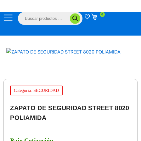
Ir
al
Búsqueda
0
contenido
de
productos
Categoría: SEGURIDAD
ZAPATO DE SEGURIDAD STREET 8020
POLIAMIDA
Bajo Cotización