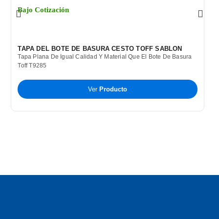
Bajo Cotización
B
TAPA DEL BOTE DE BASURA CESTO TOFF SABLON
C
Tapa Plana De Igual Calidad Y Material Que El Bote De Basura
B
Toff T9285
P
T
A
Ver
Producto