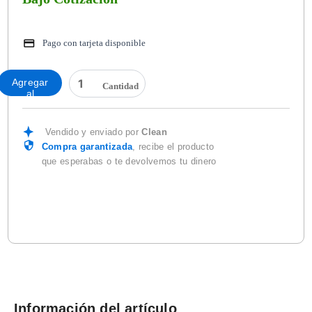
Pago con tarjeta disponible
ZAPATO
Agregar
DE
al
SEGURIDAD
carrito
STREET
8020
Vendido y enviado por
Clean
POLIAMIDA
Compra garantizada
, recibe el producto
cantidad
que esperabas o te devolvemos tu dinero
Información del artículo